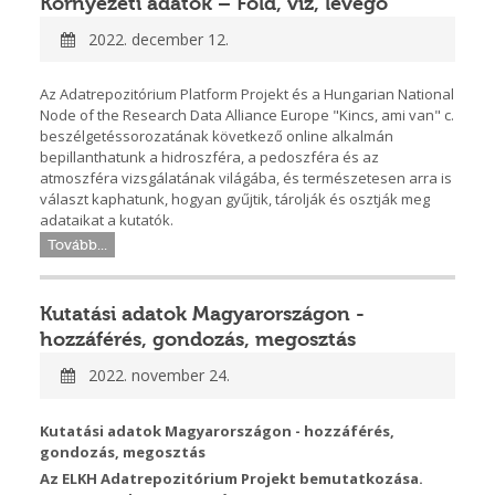
Környezeti adatok – Föld, víz, levegő
2022. december 12.
Az Adatrepozitórium Platform Projekt és a Hungarian National
Node of the Research Data Alliance Europe "Kincs, ami van" c.
beszélgetéssorozatának következő online alkalmán
bepillanthatunk a hidroszféra, a pedoszféra és az
atmoszféra vizsgálatának világába, és természetesen arra is
választ kaphatunk, hogyan gyűjtik, tárolják és osztják meg
adataikat a kutatók.
Tovább...
Kutatási adatok Magyarországon -
hozzáférés, gondozás, megosztás
2022. november 24.
Kutatási adatok Magyarországon - hozzáférés,
gondozás, megosztás
Az ELKH Adatrepozitórium Projekt bemutatkozása.