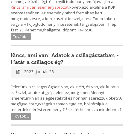
címmel, a közösségi- és a nyílt tudomány témájával jön a
Kincs, ami van eseménysorozat
következő alkalma a KDK
szervezésében. Az esemény hibrid formában kerül
megrendezésre, a kerekasztal-beszélgetést Zoom linken
vagy a HTK Jogtudományi Intézetének tárgyalójában (T. ép.
fszt. 25.) lehet meghallgatni. Időpont: 14-15:30.
Tovább...
Kincs, ami van: Adatok a csillagászatban -
Határ a csillagos ég?
2023. január 25.
Felettünk a csillagos égbolt: van, aki nézi, és van, aki kutatja
is. Észlel, adatokat gyűjt, elemez, megismer. Mennyi
ismeretünk van az égitestekről és honnan szerezzük őket? A
megfigyelési egységek száma végtelen, hol tároljuk a
temérdek mérési eredményt? És ki férhet hozzá mindehhez?
Tovább...