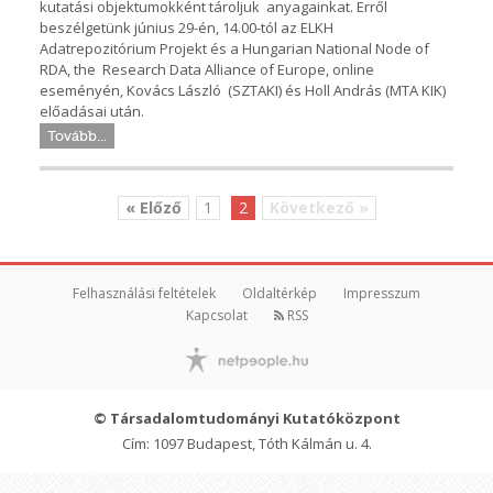
kutatási objektumokként tároljuk anyagainkat. Erről
beszélgetünk június 29-én, 14.00-tól az ELKH
Adatrepozitórium Projekt és a Hungarian National Node of
RDA, the Research Data Alliance of Europe, online
eseményén, Kovács László (SZTAKI) és Holl András (MTA KIK)
előadásai után.
Tovább...
« Előző
1
2
Következő »
Felhasználási feltételek
Oldaltérkép
Impresszum
Kapcsolat
RSS
© Társadalomtudományi Kutatóközpont
Cím: 1097 Budapest, Tóth Kálmán u. 4.