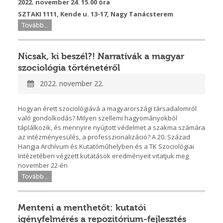
2022. november 24. 15.00 óra
SZTAKI 1111, Kende u. 13-17, Nagy Tanácsterem
Tovább...
Nicsak, ki beszél?! Narratívák a magyar
szociológia történetéről
2022. november 22.
Hogyan érett szociológiává a magyarországi társadalomról
való gondolkodás? Milyen szellemi hagyományokból
táplálkozik, és mennyire nyújtott védelmet a szakma számára
az intézményesülés, a professzionalizáció? A 20. Század
Hangja Archívum és Kutatóműhelyben és a TK Szociológiai
Intézetében végzett kutatások eredményeit vitatjuk meg
november 22-én
Tovább...
Menteni a menthetőt: kutatói
igényfelmérés a repozitórium-fejlesztés