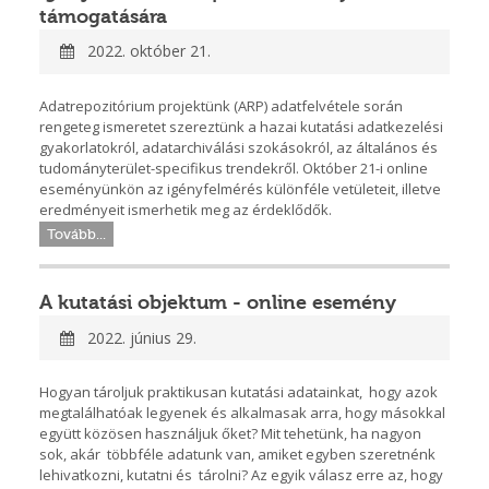
támogatására
2022. október 21.
Adatrepozitórium projektünk (ARP) adatfelvétele során
rengeteg ismeretet szereztünk a hazai kutatási adatkezelési
gyakorlatokról, adatarchiválási szokásokról, az általános és
tudományterület-specifikus trendekről. Október 21-i online
eseményünkön az igényfelmérés különféle vetületeit, illetve
eredményeit ismerhetik meg az érdeklődők.
Tovább...
A kutatási objektum - online esemény
2022. június 29.
Hogyan tároljuk praktikusan kutatási adatainkat, hogy azok
megtalálhatóak legyenek és alkalmasak arra, hogy másokkal
együtt közösen használjuk őket? Mit tehetünk, ha nagyon
sok, akár többféle adatunk van, amiket egyben szeretnénk
lehivatkozni, kutatni és tárolni? Az egyik válasz erre az, hogy