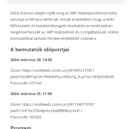
2024. március elején nyílik meg az ARP Adatrepozitórium béta
verziója a felhasználóknak. Annak érdekében, hogy a HUN-
REN kutatói és kutatástámogató munkatársai minél jobban
megismerhessék az ARP működését és szolgáltatásait, online
bemutatókat tartunk minden érdeklődő számára.
A bemutatók időpontjai
2024. március 20. 14:00
Zoom: https://us06web.zoom.us/j/81581213181?
pwd=3xU8HYzp1m19t4I0ePtLroW5isGj_A.uvTez-WYJivEoB2W
Passcode: 073166
2024. március 25. 11:00
Zoom: https://us06web.zoom.us/j/81134071076?
pwd=CmP7lsSTlm6jnXiccb6t89B0KyzGrR.1
Passcode: 301025
Program