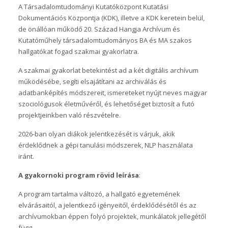
A Társadalomtudományi Kutatóközpont Kutatási
Dokumentációs Központja (KDK), illetve a KDK keretein belül,
de önállóan működő 20. Század Hangja Archívum és
Kutatóműhely társadalomtudományos BA és MA szakos
hallgatókat fogad szakmai gyakorlatra.
A szakmai gyakorlat betekintést ad a két digitális archívum
működésébe, segíti elsajátítani az archiválás és
adatbanképítés módszereit, ismereteket nyújt neves magyar
szociológusok életművéről, és lehetőséget biztosít a futó
projektjeinkben való részvételre.
2026-ban olyan diákok jelentkezését is várjuk, akik
érdeklődnek a gépi tanulási módszerek, NLP használata
iránt.
A gyakornoki program rövid leírása
:
A program tartalma változó, a hallgató egyetemének
elvárásaitól, a jelentkező igényeitől, érdeklődésétől és az
archívumokban éppen folyó projektek, munkálatok jellegétől
függ.