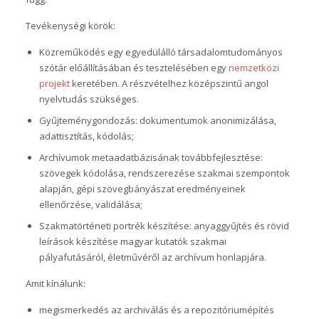
Tevékenységi körök:
Közreműködés egy egyedülálló társadalomtudományos
szótár előállításában és tesztelésében egy
nemzetközi
projekt
keretében. A részvételhez középszintű angol
nyelvtudás szükséges.
Gyűjteménygondozás: dokumentumok anonimizálása,
adattisztítás, kódolás;
Archívumok metaadatbázisának továbbfejlesztése:
szövegek kódolása, rendszerezése szakmai szempontok
alapján, gépi szövegbányászat eredményeinek
ellenőrzése, validálása;
Szakmatörténeti portrék készítése: anyaggyűjtés és rövid
leírások készítése magyar kutatók szakmai
pályafutásáról, életművéről az archívum honlapjára.
Amit kínálunk:
megismerkedés az archiválás és a repozitóriumépítés