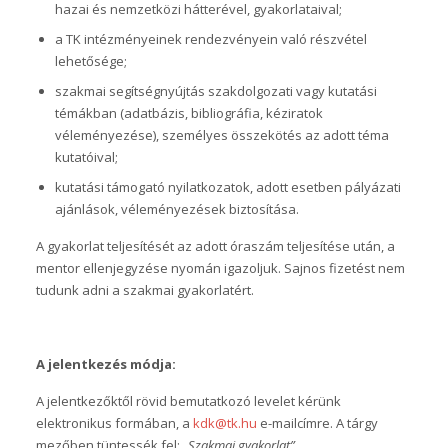
hazai és nemzetközi hátterével, gyakorlataival;
a TK intézményeinek rendezvényein való részvétel
lehetősége;
szakmai segítségnyújtás szakdolgozati vagy kutatási
témákban (adatbázis, bibliográfia, kéziratok
véleményezése), személyes összekötés az adott téma
kutatóival;
kutatási támogató nyilatkozatok, adott esetben pályázati
ajánlások, véleményezések biztosítása.
A gyakorlat teljesítését az adott óraszám teljesítése után, a
mentor ellenjegyzése nyomán igazoljuk. Sajnos fizetést nem
tudunk adni a szakmai gyakorlatért.
A jelentkezés módja:
A jelentkezőktől rövid bemutatkozó levelet kérünk
elektronikus formában, a
kdk@tk.hu
e-mailcímre. A tárgy
mezőben tüntessék fel:
„Szakmai gyakorlat”.