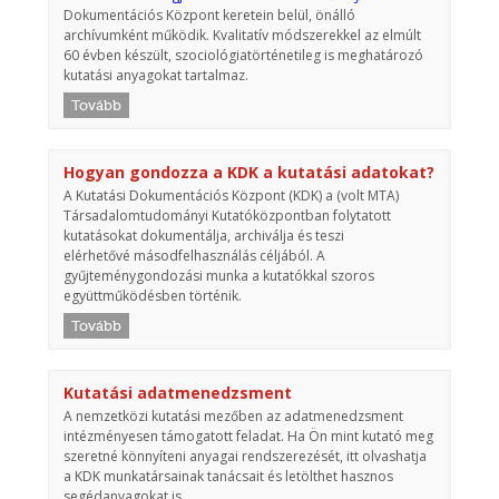
Dokumentációs Központ keretein belül, önálló
archívumként működik. Kvalitatív módszerekkel az elmúlt
60 évben készült, szociológiatörténetileg is meghatározó
kutatási anyagokat tartalmaz.
Tovább
Hogyan gondozza a KDK a kutatási adatokat?
A Kutatási Dokumentációs Központ (KDK) a (volt MTA)
Társadalomtudományi Kutatóközpontban folytatott
kutatásokat dokumentálja, archiválja és teszi
elérhetővé másodfelhasználás céljából. A
gyűjteménygondozási munka a kutatókkal szoros
együttműködésben történik.
Tovább
Kutatási adatmenedzsment
A nemzetközi kutatási mezőben az adatmenedzsment
intézményesen támogatott feladat. Ha Ön mint kutató meg
szeretné könnyíteni anyagai rendszerezését, itt olvashatja
a KDK munkatársainak tanácsait és letölthet hasznos
segédanyagokat is.