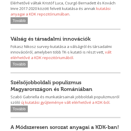
Elérhetővé váltak Kristóf Luca, Csurgó Bernadett és Kovách
Imre 2017-2020 között felvett kutatása és annak
kutatási
anyagai a KDK repozitóriumában
.
Tovább
Válság és társadalmi innovációk
Fokasz Nikosz survey-kutatása a válságról és társadalmi
innovációról, amelyben több TK-s kutató is részt vett,
vált
elérhetővé a KDK repozitóriumából.
Tovább
Szélsőjobboldali populizmus
Magyarországon és Romániában
Szabó Gabriella és munkatársainak jobboldali populizmusról
szóló
új kutatási gyűjteménye vált elérhetővé a KDK-ból
.
Tovább
A Módszeresen sorozat anyagai a KDK-ban!