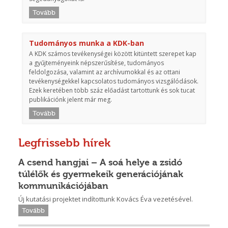
Tovább
Tudományos munka a KDK-ban
A KDK számos tevékenységei között kitüntett szerepet kap
a gyűjteményeink népszerűsítése, tudományos
feldolgozása, valamint az archívumokkal és az ottani
tevékenységekkel kapcsolatos tudományos vizsgálódások.
Ezek keretében több száz előadást tartottunk és sok tucat
publikációnk jelent már meg.
Tovább
Legfrissebb hírek
A csend hangjai – A soá helye a zsidó
túlélők és gyermekeik generációjának
kommunikációjában
Új kutatási projektet indítottunk Kovács Éva vezetésével.
Tovább