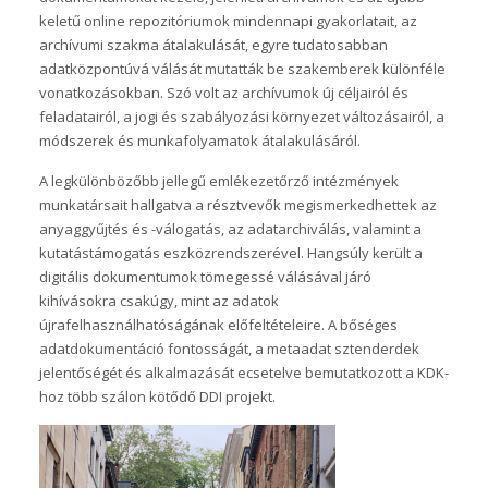
keletű online repozitóriumok mindennapi gyakorlatait, az
archívumi szakma átalakulását, egyre tudatosabban
adatközpontúvá válását mutatták be szakemberek különféle
vonatkozásokban. Szó volt az archívumok új céljairól és
feladatairól, a jogi és szabályozási környezet változásairól, a
módszerek és munkafolyamatok átalakulásáról.
A legkülönbözőbb jellegű emlékezetőrző intézmények
munkatársait hallgatva a résztvevők megismerkedhettek az
anyaggyűjtés és -válogatás, az adatarchiválás, valamint a
kutatástámogatás eszközrendszerével. Hangsúly került a
digitális dokumentumok tömegessé válásával járó
kihívásokra csakúgy, mint az adatok
újrafelhasználhatóságának előfeltételeire. A bőséges
adatdokumentáció fontosságát, a metaadat sztenderdek
jelentőségét és alkalmazását ecsetelve bemutatkozott a KDK-
hoz több szálon kötődő DDI projekt.