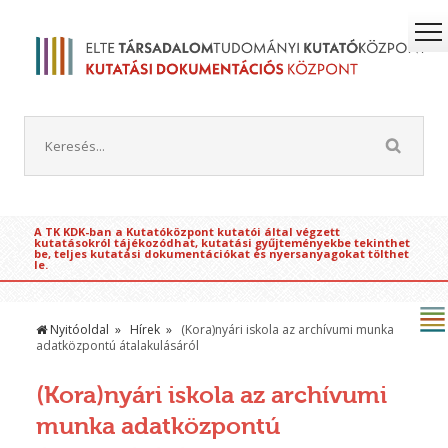
A TK KDK-ban a Kutatóközpont kutatói által végzett
kutatásokról tájékozódhat, kutatási gyűjteményekbe tekinthet
be, teljes kutatási dokumentációkat és nyersanyagokat tölthet
le.
Nyitóoldal
Hírek
(Kora)nyári iskola az archívumi munka
adatközpontú átalakulásáról
(Kora)nyári iskola az archívumi
munka adatközpontú