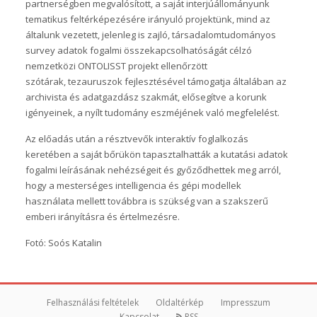
partnerségben megvalósított, a saját interjúállományunk
tematikus feltérképezésére irányuló projektünk, mind az
általunk vezetett, jelenleg is zajló, társadalomtudományos
survey adatok fogalmi összekapcsolhatóságát célzó
nemzetközi ONTOLISST projekt ellenőrzött
szótárak, tezauruszok fejlesztésével támogatja általában az
archivista és adatgazdász szakmát, elősegítve a korunk
igényeinek, a nyílt tudomány eszméjének való megfelelést.
Az előadás után a résztvevők interaktív foglalkozás
keretében a saját bőrükön tapasztalhatták a kutatási adatok
fogalmi leírásának nehézségeit és győződhettek meg arról,
hogy a mesterséges intelligencia és gépi modellek
használata mellett továbbra is szükség van a szakszerű
emberi irányításra és értelmezésre.
Fotó: Soós Katalin
Felhasználási feltételek
Oldaltérkép
Impresszum
Kapcsolat
RSS