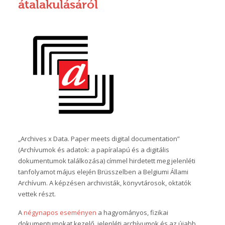
átalakulásáról
„Archives x Data. Paper meets digital documentation”
(Archívumok és adatok: a papíralapú és a digitális
dokumentumok találkozása) címmel hirdetett meg jelenléti
tanfolyamot május elején Brüsszelben a Belgiumi Állami
Archívum. A képzésen archivisták, könyvtárosok, oktatók
vettek részt.
A
négynapos eseményen
a hagyományos, fizikai
dokumentumokat kezelő, jelenléti archívumok és az újabb