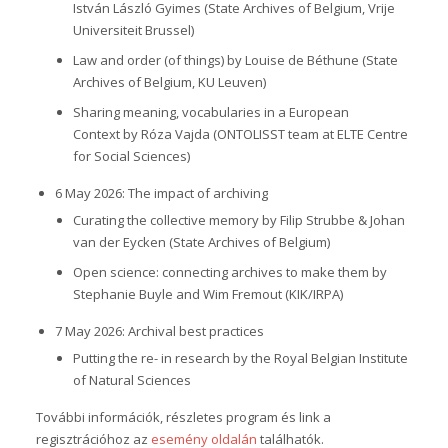
István László Gyimes (State Archives of Belgium, Vrije
Universiteit Brussel)
Law and order (of things) by Louise de Béthune (State
Archives of Belgium, KU Leuven)
Sharing meaning, vocabularies in a European
Context by Róza Vajda (ONTOLISST team at ELTE Centre
for Social Sciences)
6 May 2026: The impact of archiving
Curating the collective memory by Filip Strubbe & Johan
van der Eycken (State Archives of Belgium)
Open science: connecting archives to make them by
Stephanie Buyle and Wim Fremout (KIK/IRPA)
7 May 2026: Archival best practices
Putting the re- in research by the Royal Belgian Institute
of Natural Sciences
További információk, részletes program és link a
regisztrációhoz az
esemény oldalán
találhatók.