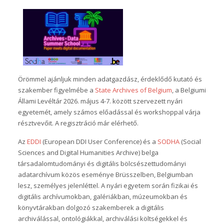
Örömmel ajánljuk minden adatgazdász, érdeklődő kutató és
szakember figyelmébe a
State Archives of Belgium
, a Belgiumi
Állami Levéltár 2026. május 4-7. között szervezett nyári
egyetemét, amely számos előadással és workshoppal várja
résztvevőit. A regisztráció már elérhető.
Az
EDDI
(European DDI User Conference) és a
SODHA
(Social
Sciences and Digital Humanities Archive) belga
társadalomtudományi és digitális bölcsészettudományi
adatarchívum közös eseménye Brüsszelben, Belgiumban
lesz, személyes jelenléttel. A nyári egyetem során fizikai és
digitális archívumokban, galériákban, múzeumokban és
könyvtárakban dolgozó szakemberek a digitális
archiválással, ontológiákkal, archiválási költségekkel és