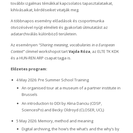
további izgalmas témákkal kapcsolatos tapasztalataikat,
kihívásaikat, kérdéseiket vitatják meg.
A többnapos esemény előadások és csoportmunka
ötvözésével nyújt elméleti és gyakorlati útmutatást az
adatarchiválás különböző területein.
Az eseményen
“
Sharing meaning, vocabularies in a European
Context
”
címmel workshopot tart
Vajda Róza
, az ELTE TK KDK
és a HUN-REN ARP csapat tagja is.
Előzetes program:
4 May 2026: Pre Summer School Training
An organised tour at a museum of a partner institute in
Brussels
An introduction to DDI by Alina Danciu (CDSP,
SciencesPo) and Becky Oldroyd (CLOSER, UCL)
5 May 2026: Memory, method and meaning
Digital archiving, the how’s the what’s and the why’s by