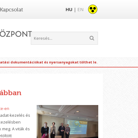
HU
EN
Kapcsolat
|
tatási dokumentációkat és nyersanyagokat tölthet le.
rábban
nce-en
iadat-kezelés és
tkezelésben
k meg. A viták és
töltött