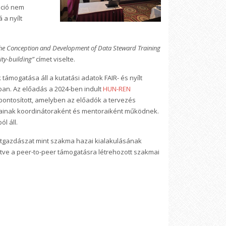
áció nem
a nyílt
he Conception and Development of Data Steward Training
ity-building”
címet viselte.
ámogatása áll a kutatási adatok FAIR- és nyílt
n. Az előadás a 2024-ben indult
HUN-REN
zpontosított, amelyben az előadók a tervezés
szainak koordinátoraként és mentoraiként működnek.
l áll.
atgazdászat mint szakma hazai kialakulásának
rtve a peer-to-peer támogatásra létrehozott szakmai