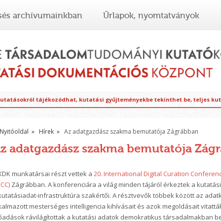
sés archívumainkban
Űrlapok, nyomtatványok
kutatásokról tájékozódhat, kutatási gyűjteményekbe tekinthet be, teljes ku
Nyitóoldal
Hírek
Az adatgazdász szakma bemutatója Zágrábban
z adatgazdász szakma bemutatója Zág
KDK munkatársai részt vettek a
20. International Digital Curation Confere
DCC)
Zágrábban. A konferenciára a világ minden tájáról érkeztek a kutatás
kutatásiadat-infrastruktúra szakértői. A résztvevők többek között az ada
kalmazott mesterséges intelligencia kihívásait és azok megoldásait vitattá
őadások rávilágítottak a kutatási adatok demokratikus társadalmakban be