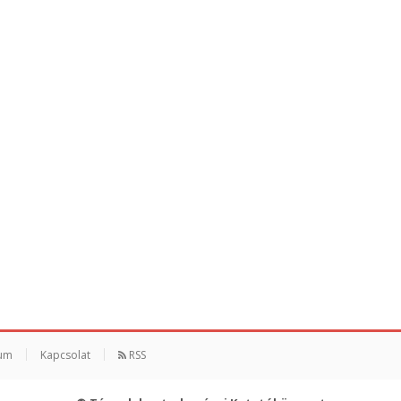
um
Kapcsolat
RSS