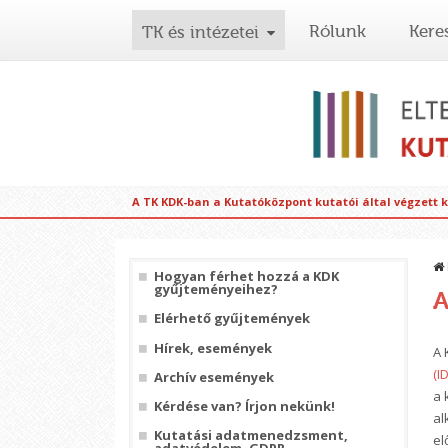
Rólunk
Kere
TK és intézetei
A TK KDK-ban a Kutatóközpont kutatói által végzett 
Hogyan férhet hozzá a KDK
gyűjteményeihez?
A
Elérhető gyűjtemények
Hírek, események
A 
(I
Archív események
a 
Kérdése van? Írjon nekünk!
al
Kutatási adatmenedzsment,
el