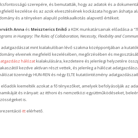
lcsfontosságú szerepére, és bemutatták, hogy az adatok és a dokument
gfelelő kezelése és az azok elvesztésének kockázata hogyan áshatja alá 
domány és a tényeken alapuló politikaalkotás alapvető értékeit.
orváth Anna
és
Meiszterics Enikő
a KDK munkatársainak előadása a
“T
ograms in Hungary: The Roles of Collaboration, Necessity, Flexibility and Commun
 adatgazdászat mint kialakulóban lévő szakma középpontjában a kutatók t
domány elveinek megfelelő kezelésében, megőrzésében és megosztásába
atgazdász hálózat
kialakulására, kezdeteire és jelenlegi helyzetére öss
akaszától kezdve aktívan részt vettek, és jelenleg a hálózat adatgazdá
hálózat tizennégy HUN-REN és négy ELTE kutatóintézmény adatgazdászaibó
 előadók kiemelték azokat a fő tényezőket, amelyek befolyásolják az ad
namikáját és irányait: az itthoni és nemzetközi együttműködéseket, beleé
zösségeket is.
prezentáció
itt
elérhető.