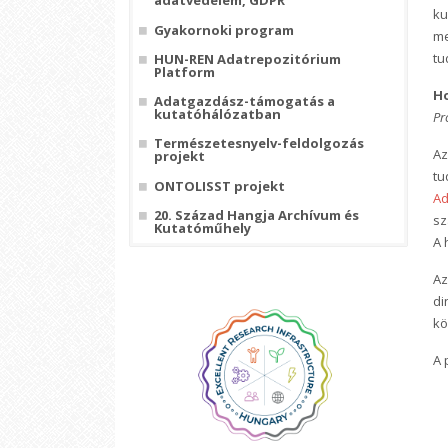
adatvédelem, GDPR
ku
Gyakornoki program
me
tu
HUN-REN Adatrepozitórium
Platform
H
Adatgazdász-támogatás a
kutatóhálózatban
Pr
Természetesnyelv-feldolgozás
Az
projekt
tu
ONTOLISST projekt
Ad
20. Század Hangja Archívum és
sz
Kutatóműhely
A 
Az
di
kö
A 