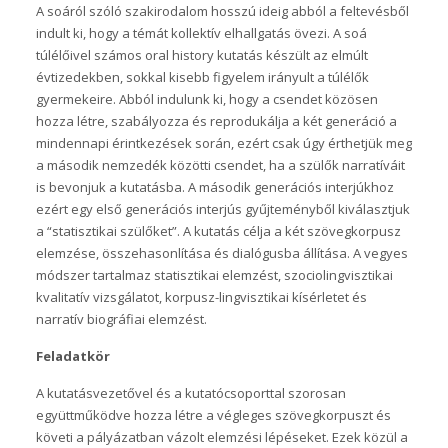
A soáról szóló szakirodalom hosszú ideig abból a feltevésből
indult ki, hogy a témát kollektív elhallgatás övezi. A soá
túlélőivel számos oral history kutatás készült az elmúlt
évtizedekben, sokkal kisebb figyelem irányult a túlélők
gyermekeire. Abból indulunk ki, hogy a csendet közösen
hozza létre, szabályozza és reprodukálja a két generáció a
mindennapi érintkezések során, ezért csak úgy érthetjük meg
a második nemzedék közötti csendet, ha a szülők narratíváit
is bevonjuk a kutatásba. A második generációs interjúkhoz
ezért egy első generációs interjús gyűjteményből kiválasztjuk
a “statisztikai szülőket”. A kutatás célja a két szövegkorpusz
elemzése, összehasonlítása és dialógusba állítása. A vegyes
módszer tartalmaz statisztikai elemzést, szociolingvisztikai
kvalitatív vizsgálatot, korpusz-lingvisztikai kísérletet és
narratív biográfiai elemzést.
Feladatkör
A kutatásvezetővel és a kutatócsoporttal szorosan
együttműködve hozza létre a végleges szövegkorpuszt és
követi a pályázatban vázolt elemzési lépéseket. Ezek közül a