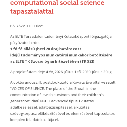
computational social science
tapasztalattal
PÁLYÁZATI FELHÍVÁS
Az ELTE Társadalomtudományi Kutatóközpont főigazgatója
pályázatot hirdet
1 fő félállású (heti 20 óra) határozott
idejű
tudományos munkatársi
munkakör betöltésére
az ELTE TK Szociológiai Intézetében (TK SZI)
A projekt futamideje 4 év, 2026. július 1-től 2030. június 30-ig.
A doktorandusz ill. postdoc kutató a Kovács Éva által vezetett
“VOICES OF SILENCE. The place of the Shoah in the
communication of Jewish survivors and their children's
generation” című NKFIH advanced típusú kutatás
adatkezeléssel, adatbázisépítéssel, a kutatási
szövegkorpusz előkészítésével és elemzésével kapcsolatos
komplex feladatokat látja el.