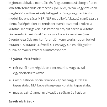
legfontosabbak a manuális és félig automatizált biográfiai és
kvalitatív tematikus elemzések (ATLAS.ti, NVivo vagy ezeknek
megfelelő szoftverekkel), felügyelt szövegszegmentációs
modell létrehozása (NSP, NLP modellek). A kutató naplózza az
elemzési lépéseket és rendszeresen beszámol azokról a
kutatási meetingeken. A kutatónak projekt során a kutatási
részeredményeit önállóan vagy a kutatás résztvevőivel
évente legalább egy konferencián vagy workshopon be kell
mutatnia. A kutatás 3. évétől Q1-es vagy Q2-es elfogadott
publikációval is számol a kutatócsoport.
Pályázati feltételek:
Hét évnél nem régebben szerzett PhD vagy azzal
egyenértékű fokozat
Computational social science képzés vagy kutatási
tapasztalat, NLP képzettség vagy kutatási tapasztalat
magas szintű angol nyelvtudás szóban és írásban
Egyéb elvárások: