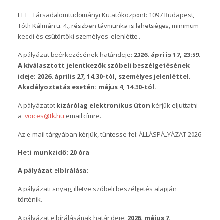
ELTE Társadalomtudományi Kutatóközpont: 1097 Budapest,
Tóth Kálmán u. 4., részben távmunka is lehetséges, minimum
keddi és csütörtöki személyes jelenléttel.
A pályázat beérkezésének határideje:
2026. április 17, 23:59.
A kiválasztott jelentkezők szóbeli beszélgetésének
ideje: 2026. április 27, 14.30-tól, személyes jelenléttel.
Akadályoztatás esetén: május 4, 14.30-tól.
A pályázatot
kizárólag
elektronikus úton
kérjük eljuttatni
a
voices@tk.hu
email címre.
Az e-mail tárgyában kérjük, tüntesse fel: ÁLLÁSPÁLYÁZAT 2026
Heti munkaidő: 20 óra
A pályázat elbírálása:
A pályázati anyag, illetve szóbeli beszélgetés alapján
történik.
A pályázat elbírálásának határideje:
2026. május 7.