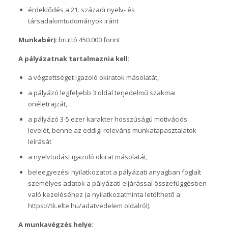
érdeklődés a 21. századi nyelv- és
társadalomtudományok iránt
Munkabér)
: bruttó 450.000 forint
A pályázatnak tartalmaznia kell:
a végzettséget igazoló okiratok másolatát,
a pályázó legfeljebb 3 oldal terjedelmű szakmai
önéletrajzát,
a pályázó 3-5 ezer karakter hosszúságú motivációs
levelét, benne az eddigi releváns munkatapasztalatok
leírását
a nyelvtudást igazoló okirat másolatát,
beleegyezési nyilatkozatot a pályázati anyagban foglalt
személyes adatok a pályázati eljárással összefüggésben
való kezeléséhez (a nyilatkozatminta letölthető a
https://tk.elte.hu/adatvedelem oldalról).
A munkavégzés helye
: