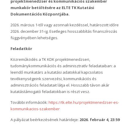
projektmenedzser és kommunikációs szakember
munkakör betöltésére az ELTE TK Kutatási
Dokumentációs Központjába.
2026. március 1-től vagy azonnali kezdéssel, határozott időre
2026. december 31-ig. Esetleges hosszabbítás finanszírozás
függvényében lehetséges.
Feladatkör
Közreműködés a TK KDK projektmenedzseri,
tudománykommunikációs és adminisztratív feladataiban: a
leendő munkatárs a kutatási adatokkal kapcsolatos
tevékenységeink szervezési, kommunikációs és
adminisztrációs feladatait látja el. Hosszabb távon akár
kutatástámogató feladatokban is részt vesz.
További információk:
https://tk.elte.hu/projektmenedzser-es-
kommunikacios-szakember
A pályázat beérkezésének határideje:
2026. február 4, 23:59