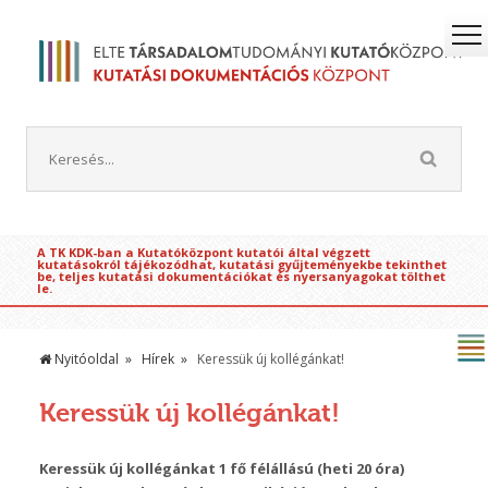
A TK KDK-ban a Kutatóközpont kutatói által végzett
kutatásokról tájékozódhat, kutatási gyűjteményekbe tekinthet
be, teljes kutatási dokumentációkat és nyersanyagokat tölthet
le.
Nyitóoldal
Hírek
Keressük új kollégánkat!
Keressük új kollégánkat!
Keressük új kollégánkat 1 fő félállású (heti 20 óra)