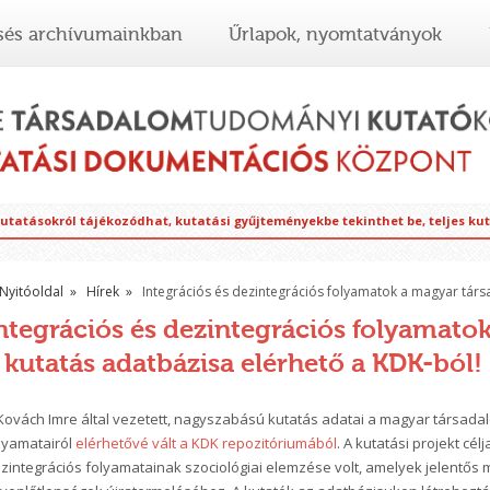
sés archívumainkban
Űrlapok, nyomtatványok
kutatásokról tájékozódhat, kutatási gyűjteményekbe tekinthet be, teljes ku
Nyitóoldal
Hírek
Integrációs és dezintegrációs folyamatok a magyar társ
ntegrációs és dezintegrációs folyamato
 kutatás adatbázisa elérhető a KDK-ból!
Kovách Imre által vezetett, nagyszabású kutatás adatai a magyar társadal
lyamatairól
elérhetővé vált a KDK repozitóriumából
. A kutatási projekt cé
zintegrációs folyamatainak szociológiai elemzése volt, amelyek jelentős