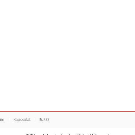
um
Kapcsolat
RSS