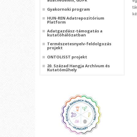
adatvédelem, GDPR
eg
tá
Gyakornoki program
ké
HUN-REN Adatrepozitórium
Platform
Adatgazdász-támogatás a
kutatóhálózatban
Természetesnyelv-feldolgozás
projekt
ONTOLISST projekt
20. Század Hangja Archívum és
Kutatóműhely