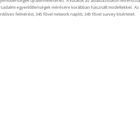
yenlőtlenségek újratermeléséhez. A kutatók az adatbázisukon létrehozták
rsadalmi egyenlőtlenségek mérésére korábban használt modellekkel. Az a
rdőíves felmérést, 345 fővel network naplót, 345 fővel survey kísérletet.