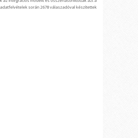
 az integrációs modellt és összehasonlították azt a
datfelvételek során 2678 válaszadóval készítettek