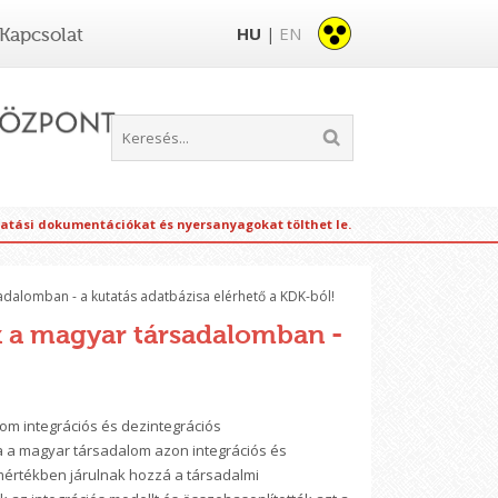
HU
EN
Kapcsolat
|
tatási dokumentációkat és nyersanyagokat tölthet le.
adalomban - a kutatás adatbázisa elérhető a KDK-ból!
k a magyar társadalomban -
om integrációs és dezintegrációs
lja a magyar társadalom azon integrációs és
 mértékben járulnak hozzá a társadalmi