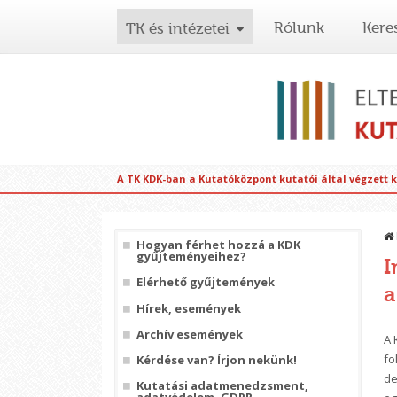
Rólunk
Kere
TK és intézetei
A TK KDK-ban a Kutatóközpont kutatói által végzett 
Hogyan férhet hozzá a KDK
gyűjteményeihez?
I
Elérhető gyűjtemények
a
Hírek, események
Archív események
A 
fo
Kérdése van? Írjon nekünk!
de
Kutatási adatmenedzsment,