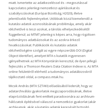
miatt. Ismertette az adatkezeléssel és –megosztással
kapcsolatos jelenlegi nemzetközi ajánlásokat és
szabályozásokat (Európai Bizottság, H2020), illetve
jelentősebb fejleményeket. Utóbbiak közül kiemelendő a
kutatási adatok azonosításának problémája, amely akár
idézhetővé is teszi azokat, a tárolás elhelyezkedésétől
függetlenül; az MTMT jelenleg is képes arra, hogy rögzítsen
tudományos adatbázisokat és az azokra érkező
hivatkozásokat. Publikációk és kutatási adatok
idézhetőségére szolgál az egyre népszerűbb DOI (Digital
Object Identifier), amelyet MTA-s kutatók ingyenesen
igényelhetnek az MTA Könyvtárán keresztül, de ilyen jellegű
fejlesztés a Thomson Reuters Data Citation Indexe is. Az MTA
online felületéről elérhető a tudományos adatábizoskról
tájékoztató oldal, a compass.mtak.hu.
Micsik András (MTA SZTAKI) előadásából kiderült, hogy az
adatarchiválási gyakorlatok megszaporodásának, illetve
elaprózódásának fent említett paradoxonára az archívum-
hálózatok építésével válaszol a nemzetközi gyakorlat (akár
archívumok, akár a kutatási adatok keresését biztosító