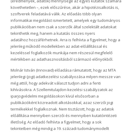
(eredmények, adatok) mennyisége az egyes kutatók számára
követhetetlen –, ezek előszűrése, akár a hipotézisalkotás is,
szoftverek feladatává válik. Az előadás több olyan
informatikai megoldást ismertetett, amelyek egy tudományos
publikációban nem csak a szerzők által szelektált adatokat
tekinthetik meg, hanem a kutatás összes nyers
adatához hozzáférhetnek. Arra is felhívta a figyelmet, hogy a
jelenleg működő modellekben az adat-előállítással és
kezeléssel foglalkozók munkája nem részesül megfelelő
mértékben az adathasznosításból származó előnyökből.
Molnár István (Innovaid) előadása rámutatott, hogy az MTA
jelenlegi (jogi) adatkezelési szabályozása milyen messze van
még attól, hogy adekvát választ tudjon adni a fenti
kihívásokra. A Szellemitulajdon-kezelési szabályzatok az
iparjogvédelmi megoldásokon kívül elsősorban a
publikációként közreadott alkotásokkal, azaz szerzői jogi
termékekkel foglalkoznak. Nem tisztázott, hogy az adatok
előállítása mennyiben szerzői és mennyiben kutatóintézeti
illetőség. Az előadó felhívta a figyelmet, hogy a sok
tekintetben még mindig a 19. századi tudománymodellt