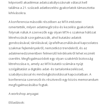
képviselő akadémiai adatszabályozásnak választ kell
találnia a 21. századi adatkezelési gyakorlatok támasztotta
kihívásokra.
A konferencia második részében az MTA intézetei
ismertették, milyen adatmegőrzési és kezelési gyakorlatok
folynak náluk.A szervezők egy olyan MTA-s szakmai hálózat
létrehozását szorgalmazzák, ahol kutatási adatok
gondozásával, tárolásával, újrafelhasználásával kapcsolatos
szakmai fejleményekről, nemzetközi trendekről, és az
adatmenedzsmentben felmerülő kérdésekről lehet eszmét
cserélni. Megfogalmazódott egy olyan szakértői biztosság
létrehozása is, amely az MTA kutatói számára nyújt
szolgáltatást a digitális adat- és tartalomkezeléssel,
szabályozással és minőségbiztosítással kapcsolatban. A
konferencia szervezői és résztvevői egy közös memorandum
megfogalmazásába fogtak.
A workshop anyagai:
Előadások: