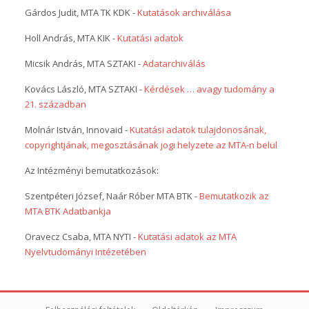
Gárdos Judit, MTA TK KDK -
Kutatások archiválása
Holl András, MTA KIK -
Kutatási adatok
Micsik András, MTA SZTAKI -
Adatarchiválás
Kovács László, MTA SZTAKI -
Kérdések … avagy tudomány a
21. században
Molnár István, Innovaid -
Kutatási adatok tulajdonosának,
copyrightjának, megosztásának jogi helyzete az MTA-n belül
Az Intézményi bemutatkozások:
Szentpéteri József, Naár Róber MTA BTK -
Bemutatkozik az
MTA BTK Adatbankja
Oravecz Csaba, MTA NYTI -
Kutatási adatok az MTA
Nyelvtudományi Intézetében