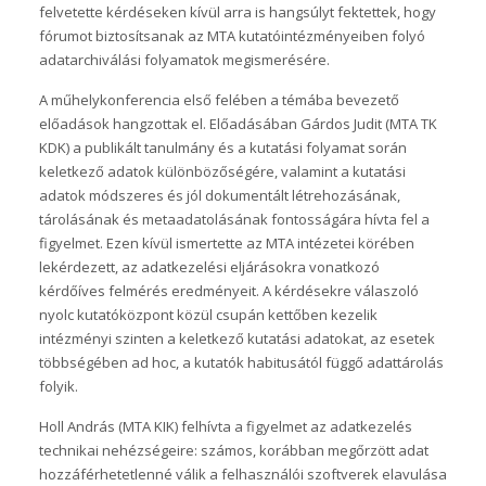
felvetette kérdéseken kívül arra is hangsúlyt fektettek, hogy
fórumot biztosítsanak az MTA kutatóintézményeiben folyó
adatarchiválási folyamatok megismerésére.
A műhelykonferencia első felében a témába bevezető
előadások hangzottak el. Előadásában Gárdos Judit (MTA TK
KDK) a publikált tanulmány és a kutatási folyamat során
keletkező adatok különbözőségére, valamint a kutatási
adatok módszeres és jól dokumentált létrehozásának,
tárolásának és metaadatolásának fontosságára hívta fel a
figyelmet. Ezen kívül ismertette az MTA intézetei körében
lekérdezett, az adatkezelési eljárásokra vonatkozó
kérdőíves felmérés eredményeit. A kérdésekre válaszoló
nyolc kutatóközpont közül csupán kettőben kezelik
intézményi szinten a keletkező kutatási adatokat, az esetek
többségében ad hoc, a kutatók habitusától függő adattárolás
folyik.
Holl András (MTA KIK) felhívta a figyelmet az adatkezelés
technikai nehézségeire: számos, korábban megőrzött adat
hozzáférhetetlenné válik a felhasználói szoftverek elavulása