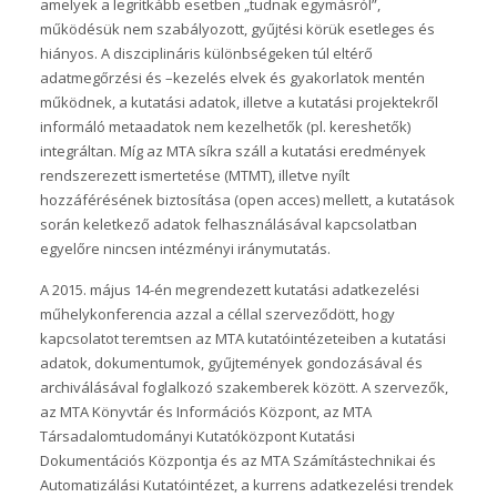
amelyek a legritkább esetben „tudnak egymásról”,
működésük nem szabályozott, gyűjtési körük esetleges és
hiányos. A diszciplináris különbségeken túl eltérő
adatmegőrzési és –kezelés elvek és gyakorlatok mentén
működnek, a kutatási adatok, illetve a kutatási projektekről
informáló metaadatok nem kezelhetők (pl. kereshetők)
integráltan. Míg az MTA síkra száll a kutatási eredmények
rendszerezett ismertetése (MTMT), illetve nyílt
hozzáférésének biztosítása (open acces) mellett, a kutatások
során keletkező adatok felhasználásával kapcsolatban
egyelőre nincsen intézményi iránymutatás.
A 2015. május 14-én megrendezett kutatási adatkezelési
műhelykonferencia azzal a céllal szerveződött, hogy
kapcsolatot teremtsen az MTA kutatóintézeteiben a kutatási
adatok, dokumentumok, gyűjtemények gondozásával és
archiválásával foglalkozó szakemberek között. A szervezők,
az MTA Könyvtár és Információs Központ, az MTA
Társadalomtudományi Kutatóközpont Kutatási
Dokumentációs Központja és az MTA Számítástechnikai és
Automatizálási Kutatóintézet, a kurrens adatkezelési trendek