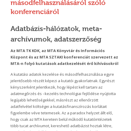
másodfelhasználásáról szóló
konferenciáról
Adatbázis-hálózatok, meta-
archívumok, adatszerzőség
Az MTA TK KDK, az MTA Könyvtár és Információs
Központ és az MTA SZTAKI konferenciát szervezett az
MTA-n folyó kutatások adatkezelését érő kihívásokról
A kutatási adatok kezelése és másodfelhasználása egyre
jelentősebb részét képezi a kutatói gyakorlatnak. Egyrészt
kényszerként jelentkezik, hogy lépést kell tartani az
adatmegőrzés és –kezelés technológiai fejlődése nyújtotta
legújabb lehetőségekkel, másrészt az ellenőrzött
adatfelvétel költségei a kutatásfinanszírozás korlátait
figyelembe véve tetemesek. Az a paradox helyzet állt elő,
hogy csak az MTA keretein belül működő kutatóintézetek
több tucat archívumot, kereshető adatbázist hoztak létre,