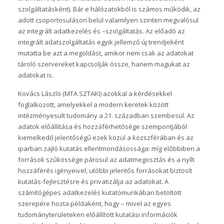
szolgáltatásként). Bár e hálózatokból is számos működik, az
adott csoportosuláson belül valamilyen szinten megvalósul
az integrált adatkezelés és –szolgáltatás. Az előadó az
integrált adatszolgáltatás egyik jellemző új trendjeként
mutatta be azt a megoldást, amikor nem csak az adatokat
tároló szervereket kapcsolják össze, hanem magukat az
adatokat is.
Kovács László (MTA SZTAKI) azokkal a kérdésekkel
foglalkozott, amelyekkel a modern keretek között
intézményesült tudomány a 21. században szembesül. Az
adatok előállítása és hozzáférhetősége szempontjából
kiemelkedő jelentőségű ezek közül a közszférában és az
iparban zajló kutatás ellentmondásossága: míg előbbiben a
források szűkössége párosul az adatmegosztás és a nyílt
hozzáférés igényeivel, utóbbi jelentős forrásokat biztosít
kutatás-fejlesztésre és privatizálja az adatokat. A
számítógépes adatkezelés kutatómunkában betöltött
szerepére hozta példaként, hogy – mivel az egyes
tudományterületeken előállított kutatási információk