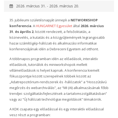
2026. március 31. - 2026. március 20.
35. jubileumi születésnapját ünnepli a
NETWORKSHOP
konferencia
. A
HUNGARNET Egyesület
által
2026. március
31. és április 2.
között rendezett, a felsőoktatás, a
köznevelés, a kutatás és a közgyűjtemények legrangosabb
hazai számítógép-hálózati és alkalmazási informatikai
konferenciájának idén a Debreceni Egyetem ad otthont.
A többnapos programban idén az előadások, interaktív
előadások, tutoriálok és miniworkshopok mellett
villámelőadások is helyet kapnak. A konferencia kiemelt
fókuszpontjai között szerepelnek többek között az
„Adatrepozitórium-rendszerek és -hálózatok” a “Hosszútávú
megőrzés és webarchiválás”, az “MI (AI) alkalmazásának főbb
trendjei: szolgáltatásfejlesztések a tartalomszolgáltatásban”
vagy az “Új hálózati technológiai megoldások” témakörök.
A KDK csapata egy előadással és egy interaktív előadással
vesz részt a programban: