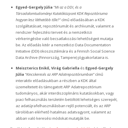
Egyed-Gergely Júlia
“
Mi az a DDI, és a
Társadalomtudományi Kutatóközpont KDK Repozitóriuma
hogyan lesz láthatóbb tőle?”
című előadásában a KDK
szolgáltatásait, repozitóriumát és archívumát, valamint a
rendszer fejlesztési terveit és a nemzetközi
vérkeringésbe való becsatlakozási lehetőségeit mutatja
be. Az előadás kitér a nemzetközi Data Documentation
Initiative (DDI) ökoszisztémára és a Finnish Social Science
Data Archive (Finnország, Tampere) jógyakorlataira is.
Meiszterics Enikő,
Virág Gabriella
és
Egyed-Gergely
Júlia
“Kincskeresés az ARP Adatrepozitóriumban”
című
interaktív előadásukban a részben a KDK által
üzemeltetett és támogatott ARP Adatrepozitórium
tudományos, akár interdiszciplináris kutatásokban, vagy
piaci felhasználás területén betöltött lehetséges szerepét,
az adatújrafelhasználásban rejlő potenciált, és az ARP
tárolóiban elérhető hatalmas adatvagyont, valamint az
abban való keresési módokat mutatják be.