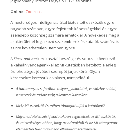
Jogtudományi Intézet Tárgyaló T.0.25 és online
Online:
Zoomlink
A mesterséges intelligencia által biztosított eszközök egyre
nagyobb számban, egyre fejlettebb képességekkel és egyre
szélesebb közönség számára érhetők el. A növekedés még a
szakterülettel foglalkozó szakemberek és kutatók számára is
szinte követhetetlen ütemben gyorsul.
A
Kincs, ami van
kerekasztal-beszélgetés sorozat következő
alkalmán vendégeinkkel az MI kutatásban betöltött jelenlegi
és lehetséges jövőbeli szerepét járjuk körül. Olyan
kérdésekre keressük a választ, mint például:
A tudományos szférában milyen gyakorlatok, eszközhasználat,
ismeretek és tudatosság jellemzi a kutatókat?
Mely MI-eszközök és miben támogathatják a kutatókat?
Milyen adatelemzési feladatokban segíthetnek
az MI-eszközök,
és mi szükséges ahhoz, hogy az adatokból és az MI-támogatott
elemzésből tudományosan elfogadott eredmények