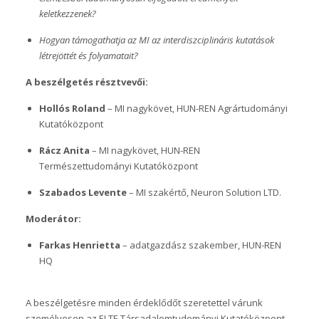
keletkezzenek?
Hogyan támogathatja az MI az interdiszciplináris kutatások
létrejöttét és folyamatait?
A beszélgetés r
észtvevői:
Hollós Roland
– MI nagykövet, HUN-REN Agrártudományi
Kutatóközpont
Rácz Anita
– MI nagykövet, HUN-REN
Természettudományi Kutatóközpont
Szabados Levente
– MI szakértő, Neuron Solution LTD.
Moderátor:
Farkas Henrietta
– adatgazdász szakember, HUN-REN
HQ
A beszélgetésre minden érdeklődőt szeretettel várunk
személyesen az ELTE Társadalomtudományi Kutatóközpont