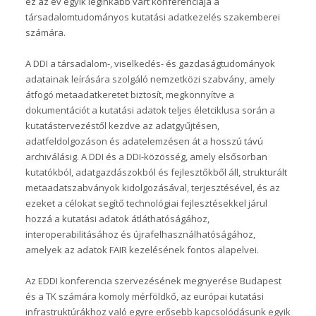
ez az év egyik leginkább várt konferenciája a
társadalomtudományos kutatási adatkezelés szakemberei
számára.
A DDI a társadalom-, viselkedés- és gazdaságtudományok
adatainak leírására szolgáló nemzetközi szabvány, amely
átfogó metaadatkeretet biztosít, megkönnyítve a
dokumentációt a kutatási adatok teljes életciklusa során a
kutatástervezéstől kezdve az adatgyűjtésen,
adatfeldolgozáson és adatelemzésen át a hosszú távú
archiválásig. A DDI és a DDI-közösség, amely elsősorban
kutatókból, adatgazdászokból és fejlesztőkből áll, strukturált
metaadatszabványok kidolgozásával, terjesztésével, és az
ezeket a célokat segítő technológiai fejlesztésekkel járul
hozzá a kutatási adatok átláthatóságához,
interoperabilitásához és újrafelhasználhatóságához,
amelyek az adatok FAIR kezelésének fontos alapelvei.
Az EDDI konferencia szervezésének megnyerése Budapest
és a TK számára komoly mérföldkő, az európai kutatási
infrastruktúrákhoz való egyre erősebb kapcsolódásunk egyik