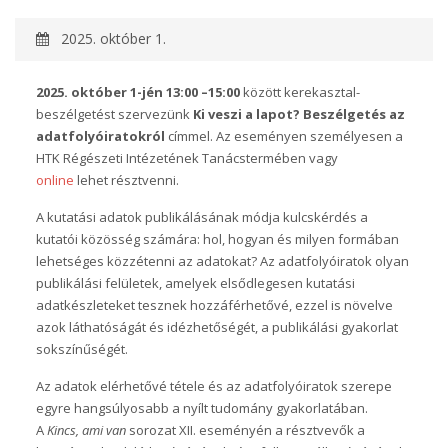
2025. október 1.
2025. október 1-jén 13:00 –15:00
között kerekasztal-
beszélgetést szervezünk
Ki veszi a lapot? Beszélgetés az
adatfolyóiratokról
címmel. Az eseményen személyesen a
HTK Régészeti Intézetének Tanácstermében vagy
online
lehet résztvenni.
A kutatási adatok publikálásának módja kulcskérdés a
kutatói közösség számára: hol, hogyan és milyen formában
lehetséges közzétenni az adatokat? Az adatfolyóiratok olyan
publikálási felületek, amelyek elsődlegesen kutatási
adatkészleteket tesznek hozzáférhetővé, ezzel is növelve
azok láthatóságát és idézhetőségét, a publikálási gyakorlat
sokszínűségét.
Az adatok elérhetővé tétele és az adatfolyóiratok szerepe
egyre hangsúlyosabb a nyílt tudomány gyakorlatában.
A
Kincs, ami van
sorozat XII. eseményén a résztvevők a