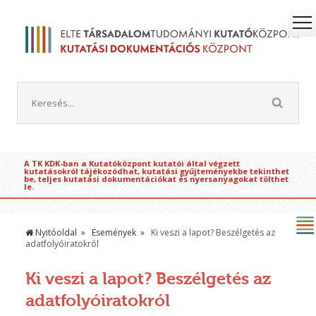
A TK KDK-ban a Kutatóközpont kutatói által végzett
kutatásokról tájékozódhat, kutatási gyűjteményekbe tekinthet
be, teljes kutatási dokumentációkat és nyersanyagokat tölthet
le.
Nyitóoldal
Események
Ki veszi a lapot? Beszélgetés az
adatfolyóiratokról
Ki veszi a lapot? Beszélgetés az
adatfolyóiratokról