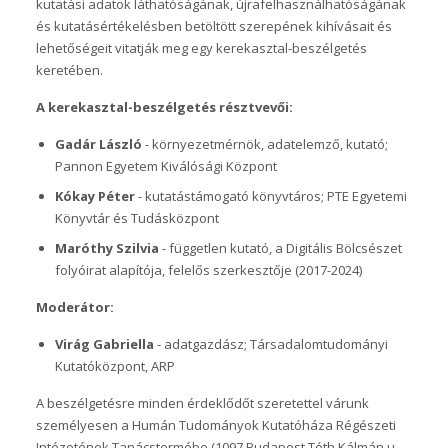
kutatási adatok láthatóságának, újrafelhasználhatóságának
és kutatásértékelésben betöltött szerepének kihívásait és
lehetőségeit vitatják meg egy kerekasztal-beszélgetés
keretében.
A kerekasztal-beszélgetés résztvevői:
Gadár László
- környezetmérnök, adatelemző, kutató;
Pannon Egyetem Kiválósági Központ
Kókay Péter
- kutatástámogató könyvtáros; PTE Egyetemi
Könyvtár és Tudásközpont
Maróthy Szilvia
- független kutató, a Digitális Bölcsészet
folyóirat alapítója, felelős szerkesztője (2017-2024)
Moderátor:
Virág Gabriella
- adatgazdász; Társadalomtudományi
Kutatóközpont, ARP
A beszélgetésre minden érdeklődőt szeretettel várunk
személyesen a Humán Tudományok Kutatóháza Régészeti
Intézetének Tanácstermébe (1097 Budapest Tóth Kálmán u.